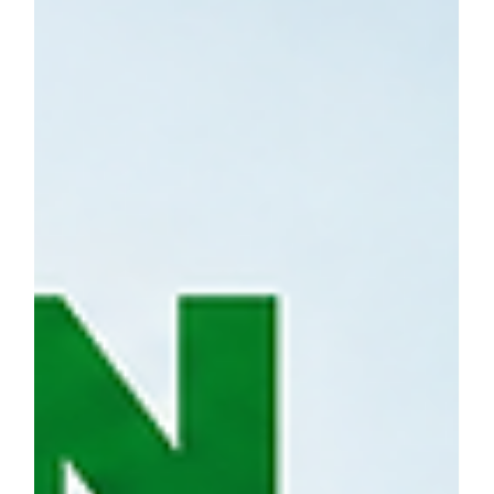
tinh, tiết kiệm 480 tỷ USD
— nhưng nút thắt nằm ở
lưới điện
Điện tái tạo vừa lập một cột mốc ít ai ngờ: hơn 90%
công suất lắp mới năm 2025 đã rẻ hơn nhiệt điện,
giúp thế giới tránh 480 tỷ USD chi phí nhiên liệu hóa
thạch. Nhưng nghịch lý là điện sạch càng rẻ, một “nút
thắt” mới càng lộ rõ — không phải tiền, không phải
tấm pin, mà là lưới điện và pin lưu trữ. Và đây chính là
nơi Việt Nam, với Hà Nội đi đầu, đang có bước đi rất
đáng chú ý. Điện tái tạo đã rẻ nhất, và trở thành “tấm
đệm” an ninh năng lượng Đầu tháng 7/2026, Cơ quan
Năng