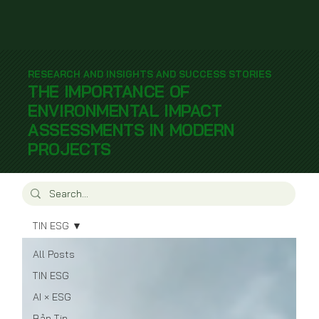
RESEARCH AND INSIGHTS AND SUCCESS STORIES
THE IMPORTANCE OF
ENVIRONMENTAL IMPACT
ASSESSMENTS IN MODERN
PROJECTS
TIN ESG
All Posts
TIN ESG
AI × ESG
Bản Tin