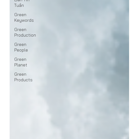
Tuần
Green
Keywords
Green
Production
Green
People
Green
Planet
Green
Products