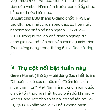
vượt mức 477 TWh của điện khí — theo phân 
tích của Ember. Năm năm trước, con số ấy chưa 
bằng một nửa hiện nay.
3. Luật chơi ESG tháng 6 đang chốt. 
IFRS bắt 
tay GRI hợp nhất chuẩn báo cáo; EU hoàn tất 
benchmark phân bổ hạn ngạch ETS 2026–
2030; trong nước, cơ chế doanh nghiệp tự 
đánh giá ESG để tiếp cận vốn xanh dự kiến trình 
Thủ tướng ngay trong tháng 6. 
👉 Đọc bài đầy 
đủ
🌟 Trụ cột nổi bật tuần này
Green Planet (Thứ 5) — bài đáng đọc nhất tuần: 
"Chuyện gì sẽ xảy ra nếu mỗi độ ấm lên biến 
mưa thành lũ?" Việt Nam nằm trong nhóm quốc 
gia dễ tổn thương nhất trước biến đổi khí hậu — 
World Bank ước tính thiệt hại có thể lên tới 12–
14,5% GDP/năm vào 2050 nếu không hành 