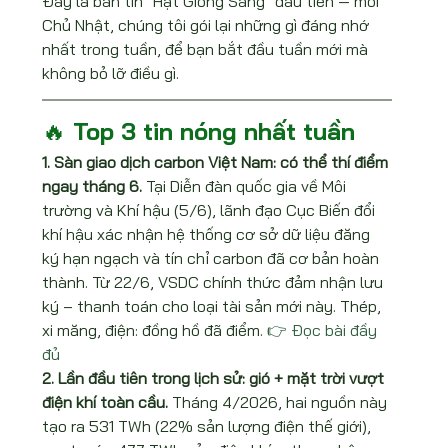
Đây là bản tin "Hạt Giống Sáng" đầu tiên — mỗi 
Chủ Nhật, chúng tôi gói lại những gì đáng nhớ 
nhất trong tuần, để bạn bắt đầu tuần mới mà 
không bỏ lỡ điều gì.
🔥 Top 3 tin nóng nhất tuần
1. Sàn giao dịch carbon Việt Nam: có thể thí điểm 
ngay tháng 6. 
Tại Diễn đàn quốc gia về Môi 
trường và Khí hậu (5/6), lãnh đạo Cục Biến đổi 
khí hậu xác nhận hệ thống cơ sở dữ liệu đăng 
ký hạn ngạch và tín chỉ carbon đã cơ bản hoàn 
thành. Từ 22/6, VSDC chính thức đảm nhận lưu 
ký – thanh toán cho loại tài sản mới này. Thép, 
xi măng, điện: đồng hồ đã điểm. 
👉 Đọc bài đầy 
đủ
2. Lần đầu tiên trong lịch sử: gió + mặt trời vượt 
điện khí toàn cầu. 
Tháng 4/2026, hai nguồn này 
tạo ra 531 TWh (22% sản lượng điện thế giới), 