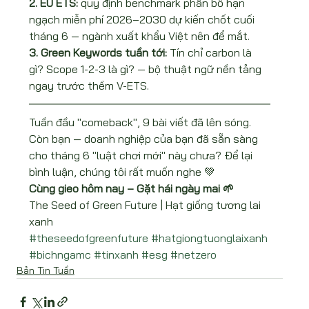
2. EU ETS: 
quy định benchmark phân bổ hạn 
ngạch miễn phí 2026–2030 dự kiến chốt cuối 
tháng 6 — ngành xuất khẩu Việt nên để mắt.
3. Green Keywords tuần tới: 
Tín chỉ carbon là 
gì? Scope 1-2-3 là gì? — bộ thuật ngữ nền tảng 
ngay trước thềm V-ETS.
Tuần đầu "comeback", 9 bài viết đã lên sóng. 
Còn bạn — doanh nghiệp của bạn đã sẵn sàng 
cho tháng 6 "luật chơi mới" này chưa? Để lại 
bình luận, chúng tôi rất muốn nghe 💚
Cùng gieo hôm nay – Gặt hái ngày mai 🌱
The Seed of Green Future | Hạt giống tương lai 
xanh
#theseedofgreenfuture
#hatgiongtuonglaixanh
#bichngamc
#tinxanh
#esg
#netzero
Bản Tin Tuần