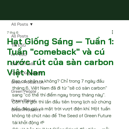
All Posts
7 thg 6
All Posts
Hạt Giống Sáng — Tuần 1:
TIN ESG
Tuần "comeback" và cú
AI × ESG
nước rút của sàn carbon
Bản Tin Tuần
Việt Nam
Green Keywords
Bạn có nhận ra không? Chỉ trong 7 ngày đầu 
Green Production
tháng 6, Việt Nam đã đi từ "sẽ có sàn carbon" 
Green People
sang "có thể thí điểm ngay trong tháng này". 
Green Planet
Còn thế giới thì lần đầu tiên trong lịch sử chứng 
kiến điện gió và mặt trời vượt điện khí. Một tuần 
Green Products
không tệ chút nào để The Seed of Green Future 
tái khởi động 🌱