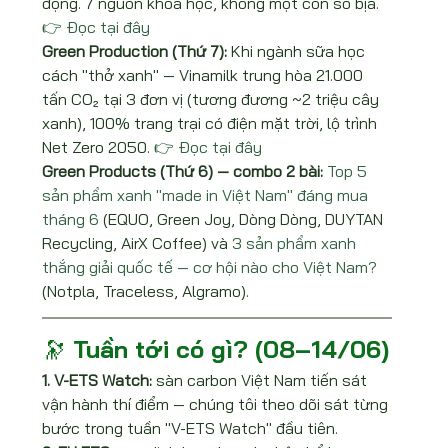
động. 7 nguồn khoa học, không một con số bịa. 
👉 Đọc tại đây
Green Production (Thứ 7): 
Khi ngành sữa học 
cách "thở xanh" — Vinamilk trung hòa 21.000 
tấn CO₂ tại 3 đơn vị (tương đương ~2 triệu cây 
xanh), 100% trang trại có điện mặt trời, lộ trình 
Net Zero 2050. 
👉 Đọc tại đây
Green Products (Thứ 6) — combo 2 bài: 
Top 5 
sản phẩm xanh "made in Việt Nam" đáng mua 
tháng 6
 (EQUO, Green Joy, Dòng Dòng, DUYTAN 
Recycling, AirX Coffee) và 
3 sản phẩm xanh 
thắng giải quốc tế — cơ hội nào cho Việt Nam?
(Notpla, Traceless, Algramo).
🔭 Tuần tới có gì? (08–14/06)
1. V-ETS Watch: 
sàn carbon Việt Nam tiến sát 
vận hành thí điểm — chúng tôi theo dõi sát từng 
bước trong tuần "V-ETS Watch" đầu tiên.