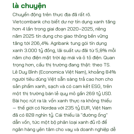
là chuyện
Chuyển động trên thực địa đã rất rõ. 
Vietcombank cho biết dư nợ tín dụng xanh tăng 
hơn 4 lần trong giai đoạn 2020–2025, riêng 
năm 2025 tín dụng cho giao thông bền vững 
tăng tới 206,4%. Agribank tung gói tín dụng 
xanh 3.000 tỷ đồng, lãi suất ưu đãi từ 5,8% mỗi 
năm cho điện mặt trời áp mái và ô tô điện. Quan 
trọng hơn, cầu thị trường đang thật: theo TS. 
Lê Duy Bình (Economica Việt Nam), khoảng 84% 
người tiêu dùng Việt sẵn sàng trả cao hơn cho 
sản phẩm xanh, sạch và có cam kết ESG, trên 
một thị trường bán lẻ quy mô gần 269 tỷ USD.
Bài học rút ra là: vốn xanh thực ra không thiếu 
— thế giới có Nordea với 235 tỷ EUR, Việt Nam 
đã có 828 nghìn tỷ. Cái thiếu là "đường ống" 
dẫn vốn, tức một bộ phân loại xanh đủ rõ để 
ngân hàng yên tâm cho vay và doanh nghiệp dễ 