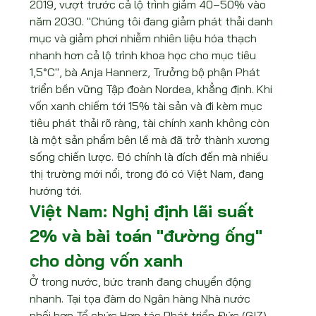
2019, vượt trước cả lộ trình giảm 40–50% vào 
năm 2030. "Chúng tôi đang giảm phát thải danh 
mục và giảm phơi nhiễm nhiên liệu hóa thạch 
nhanh hơn cả lộ trình khoa học cho mục tiêu 
1,5°C", bà Anja Hannerz, Trưởng bộ phận Phát 
triển bền vững Tập đoàn Nordea, khẳng định. Khi 
vốn xanh chiếm tới 15% tài sản và đi kèm mục 
tiêu phát thải rõ ràng, tài chính xanh không còn 
là một sản phẩm bên lề mà đã trở thành xương 
sống chiến lược. Đó chính là đích đến mà nhiều 
thị trường mới nổi, trong đó có Việt Nam, đang 
hướng tới.
Việt Nam: Nghị định lãi suất 
2% và bài toán "đường ống" 
cho dòng vốn xanh
Ở trong nước, bức tranh đang chuyển động 
nhanh. Tại tọa đàm do Ngân hàng Nhà nước 
phối hợp Tổ chức Hợp tác Phát triển Đức (GIZ) 