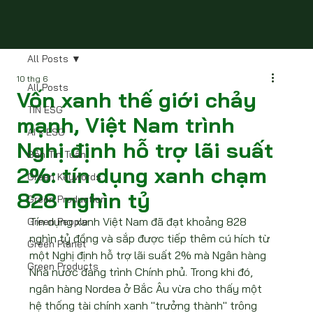
All Posts
10 thg 6
All Posts
Vốn xanh thế giới chảy
TIN ESG
mạnh, Việt Nam trình
AI × ESG
Nghị định hỗ trợ lãi suất
Bản Tin Tuần
2%: tín dụng xanh chạm
Green Keywords
828 nghìn tỷ
Green Production
Tín dụng xanh Việt Nam đã đạt khoảng 828 
Green People
nghìn tỷ đồng và sắp được tiếp thêm cú hích từ 
Green Planet
một Nghị định hỗ trợ lãi suất 2% mà Ngân hàng 
Green Products
Nhà nước đang trình Chính phủ. Trong khi đó, 
ngân hàng Nordea ở Bắc Âu vừa cho thấy một 
hệ thống tài chính xanh "trưởng thành" trông 