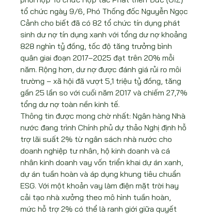
tổ chức ngày 9/6, Phó Thống đốc Nguyễn Ngọc 
Cảnh cho biết đã có 82 tổ chức tín dụng phát 
sinh dư nợ tín dụng xanh với tổng dư nợ khoảng 
828 nghìn tỷ đồng, tốc độ tăng trưởng bình 
quân giai đoạn 2017–2025 đạt trên 20% mỗi 
năm. Rộng hơn, dư nợ được đánh giá rủi ro môi 
trường – xã hội đã vượt 5,1 triệu tỷ đồng, tăng 
gần 25 lần so với cuối năm 2017 và chiếm 27,7% 
tổng dư nợ toàn nền kinh tế.
Thông tin được mong chờ nhất: Ngân hàng Nhà 
nước đang trình Chính phủ dự thảo Nghị định hỗ 
trợ lãi suất 2% từ ngân sách nhà nước cho 
doanh nghiệp tư nhân, hộ kinh doanh và cá 
nhân kinh doanh vay vốn triển khai dự án xanh, 
dự án tuần hoàn và áp dụng khung tiêu chuẩn 
ESG. Với một khoản vay làm điện mặt trời hay 
cải tạo nhà xưởng theo mô hình tuần hoàn, 
mức hỗ trợ 2% có thể là ranh giới giữa quyết 