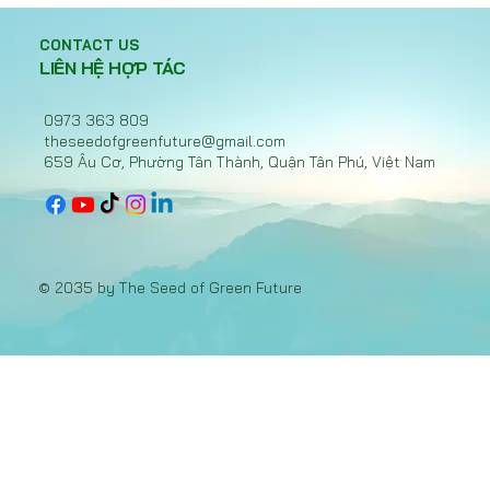
Hiệp ước nhựa toàn cầu bế tắc, Việt
Nam chọn hành động với EPR
CONTACT US
LIÊN HỆ HỢP TÁC
0973 363 809
theseedofgreenfuture@gmail.com
659 Âu Cơ, Phường Tân Thành, Quận Tân Phú, Việt Nam
© 2035 by The Seed of Green Future