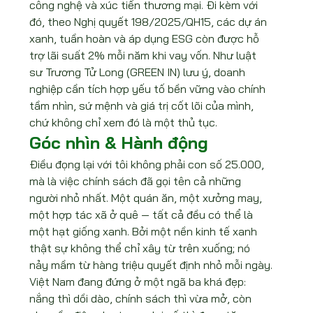
công nghệ và xúc tiến thương mại. Đi kèm với 
đó, theo Nghị quyết 198/2025/QH15, các dự án 
xanh, tuần hoàn và áp dụng ESG còn được hỗ 
trợ lãi suất 2% mỗi năm khi vay vốn. Như luật 
sư Trương Tử Long (GREEN IN) lưu ý, doanh 
nghiệp cần tích hợp yếu tố bền vững vào chính 
tầm nhìn, sứ mệnh và giá trị cốt lõi của mình, 
chứ không chỉ xem đó là một thủ tục.
Góc nhìn & Hành động
Điều đọng lại với tôi không phải con số 25.000, 
mà là việc chính sách đã gọi tên cả những 
người nhỏ nhất. Một quán ăn, một xưởng may, 
một hợp tác xã ở quê — tất cả đều có thể là 
một hạt giống xanh. Bởi một nền kinh tế xanh 
thật sự không thể chỉ xây từ trên xuống; nó 
nảy mầm từ hàng triệu quyết định nhỏ mỗi ngày.
Việt Nam đang đứng ở một ngã ba khá đẹp: 
nắng thì dồi dào, chính sách thì vừa mở, còn 