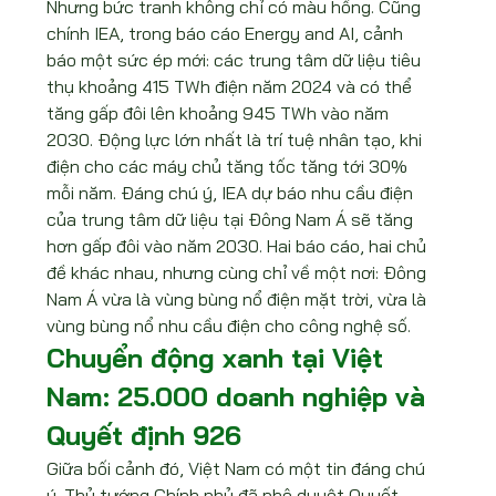
Nhưng bức tranh không chỉ có màu hồng. Cũng 
chính IEA, trong báo cáo Energy and AI, cảnh 
báo một sức ép mới: các trung tâm dữ liệu tiêu 
thụ khoảng 415 TWh điện năm 2024 và có thể 
tăng gấp đôi lên khoảng 945 TWh vào năm 
2030. Động lực lớn nhất là trí tuệ nhân tạo, khi 
điện cho các máy chủ tăng tốc tăng tới 30% 
mỗi năm. Đáng chú ý, IEA dự báo nhu cầu điện 
của trung tâm dữ liệu tại Đông Nam Á sẽ tăng 
hơn gấp đôi vào năm 2030. Hai báo cáo, hai chủ 
đề khác nhau, nhưng cùng chỉ về một nơi: Đông 
Nam Á vừa là vùng bùng nổ điện mặt trời, vừa là 
vùng bùng nổ nhu cầu điện cho công nghệ số.
Chuyển động xanh tại Việt 
Nam: 25.000 doanh nghiệp và 
Quyết định 926
Giữa bối cảnh đó, Việt Nam có một tin đáng chú 
ý. Thủ tướng Chính phủ đã phê duyệt Quyết 