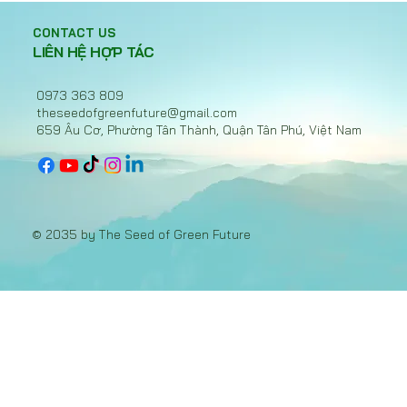
Hiệp ước nhựa toàn cầu bế tắc, Việt
Nam chọn hành động với EPR
CONTACT US
LIÊN HỆ HỢP TÁC
0973 363 809
theseedofgreenfuture@gmail.com
659 Âu Cơ, Phường Tân Thành, Quận Tân Phú, Việt Nam
© 2035 by The Seed of Green Future