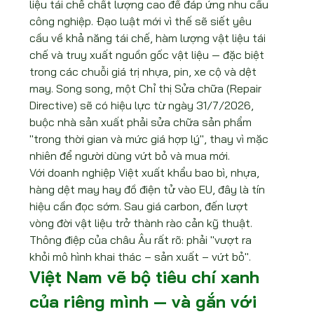
liệu tái chế chất lượng cao để đáp ứng nhu cầu 
công nghiệp. Đạo luật mới vì thế sẽ siết yêu 
cầu về khả năng tái chế, hàm lượng vật liệu tái 
chế và truy xuất nguồn gốc vật liệu — đặc biệt 
trong các chuỗi giá trị nhựa, pin, xe cộ và dệt 
may. Song song, một Chỉ thị Sửa chữa (Repair 
Directive) sẽ có hiệu lực từ ngày 31/7/2026, 
buộc nhà sản xuất phải sửa chữa sản phẩm 
"trong thời gian và mức giá hợp lý", thay vì mặc 
nhiên để người dùng vứt bỏ và mua mới.
Với doanh nghiệp Việt xuất khẩu bao bì, nhựa, 
hàng dệt may hay đồ điện tử vào EU, đây là tín 
hiệu cần đọc sớm. Sau giá carbon, đến lượt 
vòng đời vật liệu trở thành rào cản kỹ thuật. 
Thông điệp của châu Âu rất rõ: phải "vượt ra 
khỏi mô hình khai thác – sản xuất – vứt bỏ".
Việt Nam vẽ bộ tiêu chí xanh 
của riêng mình — và gắn với 