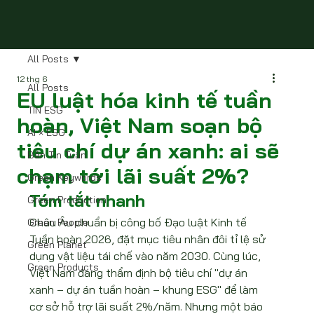
All Posts
12 thg 6
All Posts
EU luật hóa kinh tế tuần
TIN ESG
hoàn, Việt Nam soạn bộ
AI × ESG
tiêu chí dự án xanh: ai sẽ
Bản Tin Tuần
chạm tới lãi suất 2%?
Green Keywords
Tóm tắt nhanh
Green Production
Châu Âu chuẩn bị công bố Đạo luật Kinh tế 
Green People
Tuần hoàn 2026, đặt mục tiêu nhân đôi tỉ lệ sử 
Green Planet
dụng vật liệu tái chế vào năm 2030. Cùng lúc, 
Green Products
Việt Nam đang thẩm định bộ tiêu chí "dự án 
xanh – dự án tuần hoàn – khung ESG" để làm 
cơ sở hỗ trợ lãi suất 2%/năm. Nhưng một báo 