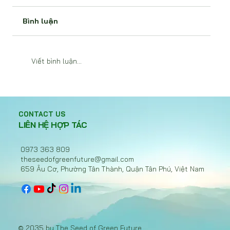
Bình luận
Viết bình luận...
Hiệp ước nhựa toàn cầu bế tắc, Việt
Nam chọn hành động với EPR
CONTACT US
LIÊN HỆ HỢP TÁC
0973 363 809
theseedofgreenfuture@gmail.com
659 Âu Cơ, Phường Tân Thành, Quận Tân Phú, Việt Nam
© 2035 by The Seed of Green Future