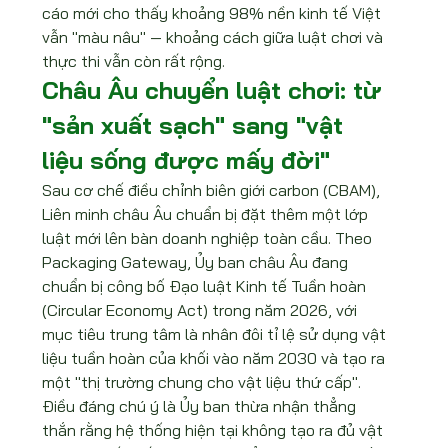
cáo mới cho thấy khoảng 98% nền kinh tế Việt 
vẫn "màu nâu" — khoảng cách giữa luật chơi và 
thực thi vẫn còn rất rộng.
Châu Âu chuyển luật chơi: từ 
"sản xuất sạch" sang "vật 
liệu sống được mấy đời"
Sau cơ chế điều chỉnh biên giới carbon (CBAM), 
Liên minh châu Âu chuẩn bị đặt thêm một lớp 
luật mới lên bàn doanh nghiệp toàn cầu. Theo 
Packaging Gateway, Ủy ban châu Âu đang 
chuẩn bị công bố Đạo luật Kinh tế Tuần hoàn 
(Circular Economy Act) trong năm 2026, với 
mục tiêu trung tâm là nhân đôi tỉ lệ sử dụng vật 
liệu tuần hoàn của khối vào năm 2030 và tạo ra 
một "thị trường chung cho vật liệu thứ cấp".
Điều đáng chú ý là Ủy ban thừa nhận thẳng 
thắn rằng hệ thống hiện tại không tạo ra đủ vật 