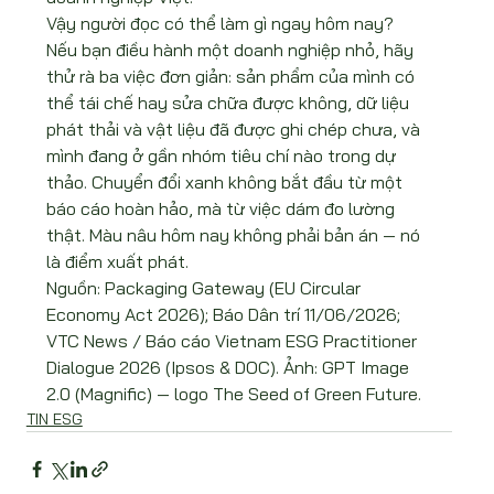
Vậy người đọc có thể làm gì ngay hôm nay? 
Nếu bạn điều hành một doanh nghiệp nhỏ, hãy 
thử rà ba việc đơn giản: sản phẩm của mình có 
thể tái chế hay sửa chữa được không, dữ liệu 
phát thải và vật liệu đã được ghi chép chưa, và 
mình đang ở gần nhóm tiêu chí nào trong dự 
thảo. Chuyển đổi xanh không bắt đầu từ một 
báo cáo hoàn hảo, mà từ việc dám đo lường 
thật. Màu nâu hôm nay không phải bản án — nó 
là điểm xuất phát.
Nguồn: Packaging Gateway (EU Circular 
Economy Act 2026); Báo Dân trí 11/06/2026; 
VTC News / Báo cáo Vietnam ESG Practitioner 
Dialogue 2026 (Ipsos & DOC). Ảnh: GPT Image 
2.0 (Magnific) — logo The Seed of Green Future.
TIN ESG