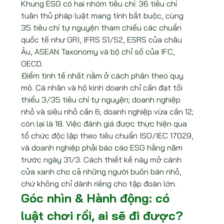
Khung ESG có hai nhóm tiêu chí: 36 tiêu chí 
tuân thủ pháp luật mang tính bắt buộc, cùng 
35 tiêu chí tự nguyện tham chiếu các chuẩn 
quốc tế như GRI, IFRS S1/S2, ESRS của châu 
Âu, ASEAN Taxonomy và bộ chỉ số của IFC, 
OECD.
Điểm tinh tế nhất nằm ở cách phân theo quy 
mô. Cá nhân và hộ kinh doanh chỉ cần đạt tối 
thiểu 3/35 tiêu chí tự nguyện; doanh nghiệp 
nhỏ và siêu nhỏ cần 6; doanh nghiệp vừa cần 12; 
còn lại là 18. Việc đánh giá được thực hiện qua 
tổ chức độc lập theo tiêu chuẩn ISO/IEC 17029, 
và doanh nghiệp phải báo cáo ESG hằng năm 
trước ngày 31/3. Cách thiết kế này mở cánh 
cửa xanh cho cả những người buôn bán nhỏ, 
chứ không chỉ dành riêng cho tập đoàn lớn.
Góc nhìn & Hành động: có 
luật chơi rồi, ai sẽ đi được?