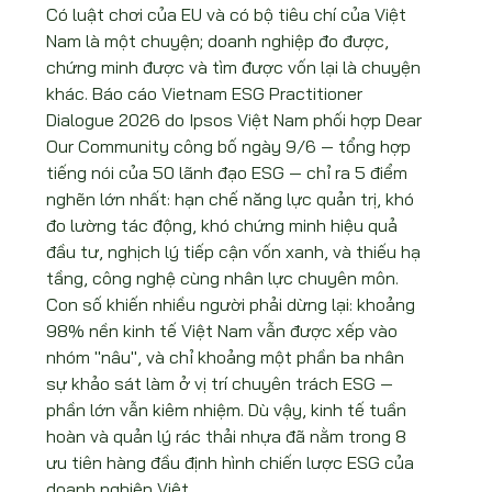
Có luật chơi của EU và có bộ tiêu chí của Việt 
Nam là một chuyện; doanh nghiệp đo được, 
chứng minh được và tìm được vốn lại là chuyện 
khác. Báo cáo Vietnam ESG Practitioner 
Dialogue 2026 do Ipsos Việt Nam phối hợp Dear 
Our Community công bố ngày 9/6 — tổng hợp 
tiếng nói của 50 lãnh đạo ESG — chỉ ra 5 điểm 
nghẽn lớn nhất: hạn chế năng lực quản trị, khó 
đo lường tác động, khó chứng minh hiệu quả 
đầu tư, nghịch lý tiếp cận vốn xanh, và thiếu hạ 
tầng, công nghệ cùng nhân lực chuyên môn.
Con số khiến nhiều người phải dừng lại: khoảng 
98% nền kinh tế Việt Nam vẫn được xếp vào 
nhóm "nâu", và chỉ khoảng một phần ba nhân 
sự khảo sát làm ở vị trí chuyên trách ESG — 
phần lớn vẫn kiêm nhiệm. Dù vậy, kinh tế tuần 
hoàn và quản lý rác thải nhựa đã nằm trong 8 
ưu tiên hàng đầu định hình chiến lược ESG của 
doanh nghiệp Việt.