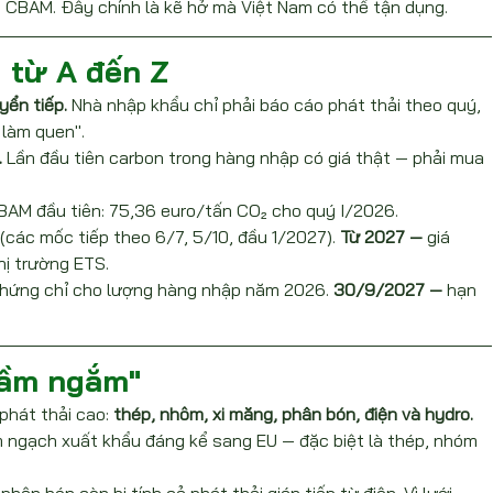
n CBAM. Đây chính là kẽ hở mà Việt Nam có thể tận dụng.
 từ A đến Z
yển tiếp.
 Nhà nhập khẩu chỉ phải báo cáo phát thải theo quý, 
 làm quen".
.
 Lần đầu tiên carbon trong hàng nhập có giá thật — phải mua 
BAM đầu tiên: 75,36 euro/tấn CO₂ cho quý I/2026.
(các mốc tiếp theo 6/7, 5/10, đầu 1/2027). 
Từ 2027 —
 giá 
ị trường ETS.
hứng chỉ cho lượng hàng nhập năm 2026. 
30/9/2027 —
 hạn 
tầm ngắm"
hát thải cao: 
thép, nhôm, xi măng, phân bón, điện và hydro.
 ngạch xuất khẩu đáng kể sang EU — đặc biệt là thép, nhóm 