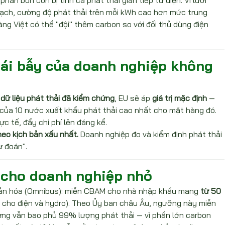
hân bón còn bị tính cả phát thải gián tiếp từ điện. Vì lưới 
hạch, cường độ phát thải trên mỗi kWh cao hơn mức trung 
ng Việt có thể "đội" thêm carbon so với đối thủ dùng điện 
cái bẫy của doanh nghiệp không 
ữ liệu phát thải đã kiểm chứng
, EU sẽ áp 
giá trị mặc định
 — 
 của 10 nước xuất khẩu phát thải cao nhất cho mặt hàng đó. 
 tế, đẩy chi phí lên đáng kể.
heo kịch bản xấu nhất.
 Doanh nghiệp đo và kiểm định phát thải 
ự đoán".
 cho doanh nghiệp nhỏ
iản hóa (Omnibus): miễn CBAM cho nhà nhập khẩu mang 
từ 50 
 cho điện và hydro). Theo Ủy ban châu Âu, ngưỡng này miễn 
g vẫn bao phủ 99% lượng phát thải — vì phần lớn carbon 