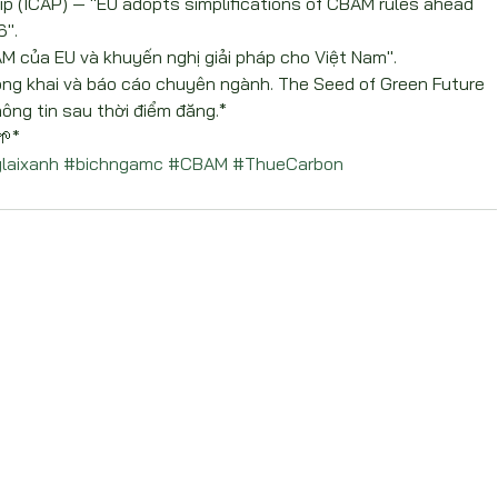
ip (ICAP) — "EU adopts simplifications of CBAM rules ahead 
6".
 của EU và khuyến nghị giải pháp cho Việt Nam".
ông khai và báo cáo chuyên ngành. The Seed of Green Future 
ông tin sau thời điểm đăng.*
🌱*
laixanh
#bichngamc
#CBAM
#ThueCarbon