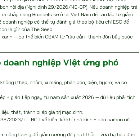
rbon nội địa (Nghị định 29/2026/NĐ-CP). Nếu doanh nghiệp trả 
ẽ ra chảy sang Brussels sẽ ở lại Việt Nam để tái đầu tư giảm 
 doanh nghiệp có thể tự đánh giá theo bộ tiêu chí ESG để 
bon là gì?
 của The Seed.
n xanh — có thể biến CBAM từ "rào cản" thành đòn bẩy buộc 
 doanh nghiệp Việt ứng phó 
hông (thép, nhôm, xi măng, phân bón, điện, hydro) và có 
iếp + gián tiếp ngay từ năm sản xuất 2026 — dữ liệu phải tích 
liệu thật, tránh bị áp giá trị mặc định.
 38/2023/TT-BCT về kiểm kê khí nhà kính + sàn carbon nội 
kiệm năng lượng để giảm cường độ phát thải — vừa hạ hóa đơn 