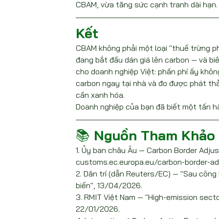
CBAM, vừa tăng sức cạnh tranh dài hạn.
Kết
CBAM không phải một loại "thuế trừng phạt"
đang bắt đầu dán giá lên carbon — và biên
cho doanh nghiệp Việt: phần phí ấy không
carbon ngay tại nhà và đo được phát th
cần xanh hóa.
Doanh nghiệp của bạn đã biết một tấn h
📚 Nguồn Tham Khảo
1. Ủy ban châu Âu — Carbon Border Adju
customs.ec.europa.eu/carbon-border-
2. Dân trí (dẫn Reuters/EC) — "Sau công
biến", 13/04/2026.
3. RMIT Việt Nam — "High-emission secto
22/01/2026.