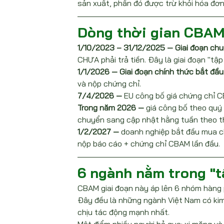
sản xuất, phần đó được trừ khỏi hóa đơ
Dòng thời gian CBAM
1/10/2023 – 31/12/2025 — Giai đoạn chu
CHƯA phải trả tiền. Đây là giai đoạn "tập
1/1/2026 — Giai đoạn chính thức bắt đầu
và nộp chứng chỉ.
7/4/2026 —
 EU công bố giá chứng chỉ C
Trong năm 2026 —
 giá công bố theo quý 
chuyển sang cập nhật hằng tuần theo th
1/2/2027 —
 doanh nghiệp bắt đầu mua c
nộp báo cáo + chứng chỉ CBAM lần đầu.
6 ngành nằm trong "
CBAM giai đoạn này áp lên 6 nhóm hàng p
Đây đều là những ngành Việt Nam có kim
chịu tác động mạnh nhất.