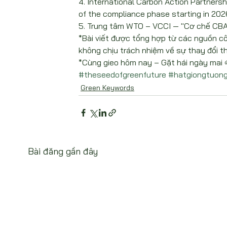
4. International Carbon Action Partnersh
of the compliance phase starting in 202
5. Trung tâm WTO – VCCI — "Cơ chế CBAM
*Bài viết được tổng hợp từ các nguồn c
không chịu trách nhiệm về sự thay đổi th
*Cùng gieo hôm nay – Gặt hái ngày mai 
#theseedofgreenfuture
#hatgiongtuong
Green Keywords
Bài đăng gần đây