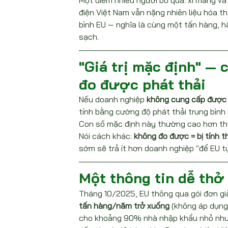
Một điểm nhiều người bỏ qua: xi măng và p
điện Việt Nam vẫn nặng nhiên liệu hóa t
bình EU — nghĩa là cùng một tấn hàng, hà
sạch.
"Giá trị mặc định" — 
đo được phát thải
Nếu doanh nghiệp 
không cung cấp được d
tính bằng cường độ phát thải trung bình
Con số mặc định này thường cao hơn thực
Nói cách khác: 
không đo được = bị tính t
sớm sẽ trả ít hơn doanh nghiệp "để EU t
Một thông tin dễ thở
Tháng 10/2025, EU thông qua gói đơn g
tấn hàng/năm trở xuống
 (không áp dụng
cho khoảng 90% nhà nhập khẩu nhỏ nhưn