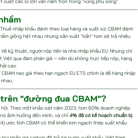
t xuất các lô lớn vẫn nằm trọn trong "vùng phủ sóng".
 nhầm
 Thuế nhập khẩu đánh theo loại hàng và xuất xứ; CBAM đánh 
hẩm giống hệt nhau nhưng sản xuất "bẩn" hơn sẽ trả nhiều 
 Về kỹ thuật, người nộp tiền là nhà nhập khẩu EU. Nhưng chi 
 Việt qua đàm phán giá — nên dù không trực tiếp nộp, hàng 
hải cao.
 CBAM neo giá theo hạn ngạch EU ETS chính là để hàng nhập 
 nhau.
 trên "đường đua CBAM"?
cơ hội. Theo một khảo sát năm 2023, hơn 60% doanh nghiệp 
nó ảnh hưởng đến mình, và chỉ 
4% đã có kế hoạch chuẩn bị
. 
24) ước tính CBAM có thể khiến kim ngạch thép xuất khẩu 
rừ phần giá carbon đã trả tại nước xuất khẩu. Việt Nam 