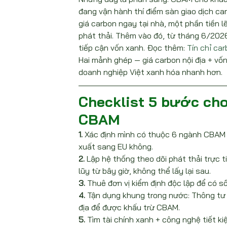
đang vận hành thí điểm sàn giao dịch ca
giá carbon ngay tại nhà, một phần tiền l
phát thải. Thêm vào đó, từ tháng 6/2026
tiếp cận vốn xanh. Đọc thêm: 
Tín chỉ car
Hai mảnh ghép — giá carbon nội địa + vố
doanh nghiệp Việt xanh hóa nhanh hơn.
Checklist 5 bước cho
CBAM
1.
 Xác định mình có thuộc 6 ngành CBAM k
xuất sang EU không.
2.
 Lập hệ thống theo dõi phát thải trực t
lũy từ bây giờ, không thể lấy lại sau.
3.
 Thuê đơn vị kiểm định độc lập để có số 
4.
 Tận dụng khung trong nước: Thông tư
địa để được khấu trừ CBAM.
5.
 Tìm tài chính xanh + công nghệ tiết 