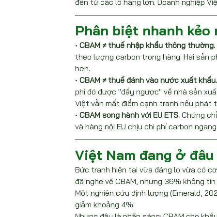
đến từ các lô hàng lớn. Doanh nghiệp Việ
Phân biệt nhanh kẻo
• 
CBAM ≠ thuế nhập khẩu thông thường.
theo lượng carbon trong hàng. Hai sản p
hơn.
• 
CBAM ≠ thuế đánh vào nước xuất khẩu.
phí đó được "đẩy ngược" về nhà sản xuất
Việt vẫn mất điểm cạnh tranh nếu phát t
• 
CBAM song hành với EU ETS.
 Chứng chỉ
và hàng nội EU chịu chi phí carbon ngang
Việt Nam đang ở đâu
Bức tranh hiện tại vừa đáng lo vừa có 
đã nghe về CBAM, nhưng 36% không tin 
Một nghiên cứu định lượng (Emerald, 20
giảm khoảng 4%.
Nhưng đây là phần sáng: CBAM cho khấu t