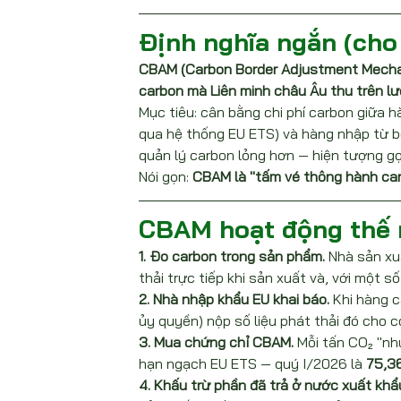
Định nghĩa ngắn (cho
CBAM (Carbon Border Adjustment Mechani
carbon mà Liên minh châu Âu thu trên lư
Mục tiêu: cân bằng chi phí carbon giữa 
qua hệ thống EU ETS) và hàng nhập từ b
quản lý carbon lỏng hơn — hiện tượng gọi 
Nói gọn: 
CBAM là "tấm vé thông hành car
CBAM hoạt động thế 
1. Đo carbon trong sản phẩm.
 Nhà sản xu
thải trực tiếp khi sản xuất và, với một s
2. Nhà nhập khẩu EU khai báo.
 Khi hàng 
ủy quyền) nộp số liệu phát thải đó cho c
3. Mua chứng chỉ CBAM.
 Mỗi tấn CO₂ "nh
hạn ngạch EU ETS — quý I/2026 là 
75,3
4. Khấu trừ phần đã trả ở nước xuất khẩ