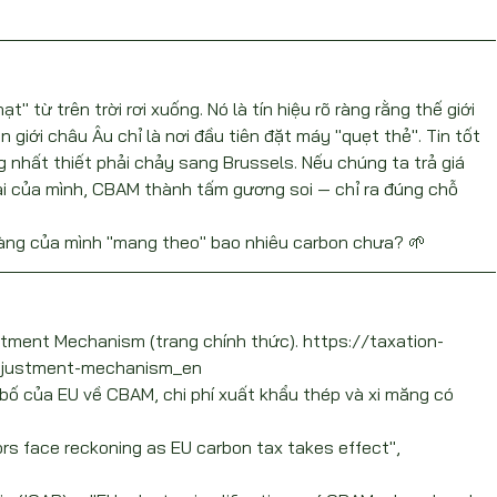
 từ trên trời rơi xuống. Nó là tín hiệu rõ ràng rằng thế giới 
 giới châu Âu chỉ là nơi đầu tiên đặt máy "quẹt thẻ". Tin tốt 
 nhất thiết phải chảy sang Brussels. Nếu chúng ta trả giá 
ải của mình, CBAM thành tấm gương soi — chỉ ra đúng chỗ 
àng của mình "mang theo" bao nhiêu carbon chưa? 🌱
stment Mechanism (trang chính thức). https://taxation-
adjustment-mechanism_en
 bố của EU về CBAM, chi phí xuất khẩu thép và xi măng có 
rs face reckoning as EU carbon tax takes effect", 