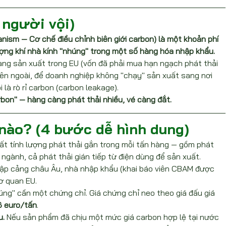
 người vội)
sm — Cơ chế điều chỉnh biên giới carbon) là một khoản phí 
ợng khí nhà kính "nhúng" trong một số hàng hóa nhập khẩu.
hàng sản xuất trong EU (vốn đã phải mua hạn ngạch phát thải 
ên ngoài, để doanh nghiệp không "chạy" sản xuất sang nơi 
là rò rỉ carbon (carbon leakage).
bon" — hàng càng phát thải nhiều, vé càng đắt.
nào? (4 bước dễ hình dung)
ất tính lượng phát thải gắn trong mỗi tấn hàng — gồm phát 
ố ngành, cả phát thải gián tiếp từ điện dùng để sản xuất.
cập cảng châu Âu, nhà nhập khẩu (khai báo viên CBAM được 
ơ quan EU.
úng" cần một chứng chỉ. Giá chứng chỉ neo theo giá đấu giá 
6 euro/tấn
.
u.
 Nếu sản phẩm đã chịu một mức giá carbon hợp lệ tại nước 