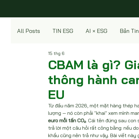
All Posts
TIN ESG
AI × ESG
Bản Tin
15 thg 6
Green Products
CBAM là gì? Gi
thông hành ca
EU
Từ đầu năm 2026, một mặt hàng thép ha
lượng — nó còn phải "khai" xem mình man
euro mỗi tấn CO₂
. Cái tên đứng sau con s
trả lời một câu hỏi rất công bằng: nếu do
khẩu cũng nên trả như vậy. Bài viết này 