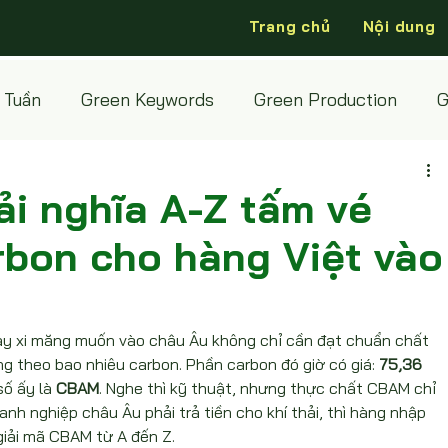
Trang chủ
Nội dung
 Tuần
Green Keywords
Green Production
G
ải nghĩa A-Z tấm vé
rbon cho hàng Việt vào
y xi măng muốn vào châu Âu không chỉ cần đạt chuẩn chất 
g theo bao nhiêu carbon. Phần carbon đó giờ có giá: 
75,36 
ố ấy là 
CBAM
. Nghe thì kỹ thuật, nhưng thực chất CBAM chỉ 
anh nghiệp châu Âu phải trả tiền cho khí thải, thì hàng nhập 
giải mã CBAM từ A đến Z.