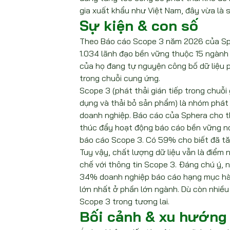
gia xuất khẩu như Việt Nam, đây vừa là 
Sự kiện & con số
Theo Báo cáo Scope 3 năm 2026 của Sph
1.034 lãnh đạo bền vững thuộc 15 ngành 
của họ đang tự nguyện công bố dữ liệu ph
trong chuỗi cung ứng.
Scope 3 (phát thải gián tiếp trong chuỗi
dụng và thải bỏ sản phẩm) là nhóm phát 
doanh nghiệp. Báo cáo của Sphera cho t
thúc đẩy hoạt động báo cáo bền vững nó
báo cáo Scope 3. Có 59% cho biết đã t
Tuy vậy, chất lượng dữ liệu vẫn là điể
chế với thông tin Scope 3. Đáng chú ý, n
34% doanh nghiệp báo cáo hạng mục hàn
lớn nhất ở phần lớn ngành. Dù còn nhiều
Scope 3 trong tương lai.
Bối cảnh & xu hướng