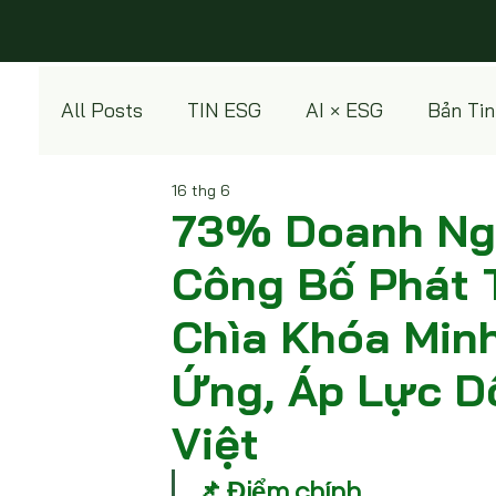
All Posts
TIN ESG
AI × ESG
Bản Tin
16 thg 6
Green Products
73% Doanh Ng
Công Bố Phát T
Chìa Khóa Min
Ứng, Áp Lực D
Việt
📌 Điểm chính