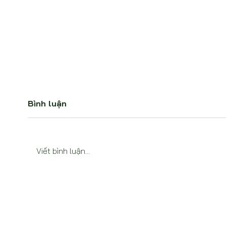
Bình luận
Viết bình luận...
CDP Đưa AI Vào Hệ Thống
Lần 
Công Bố Môi Trường Lớn
Chuẩ
Nhất Thế Giới: Giảm 40%
1406
Thời Gian Khai Báo Cho
Chứn