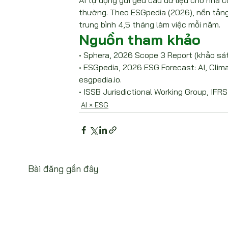
AI tự động gửi yêu cầu dữ liệu cho nhà c
thường. Theo ESGpedia (2026), nền tảng
trung bình 4,5 tháng làm việc mỗi năm.
Nguồn tham khảo
• Sphera, 2026 Scope 3 Report (khảo sát
• ESGpedia, 2026 ESG Forecast: AI, Clim
esgpedia.io.
• ISSB Jurisdictional Working Group, IFRS
AI × ESG
Bài đăng gần đây