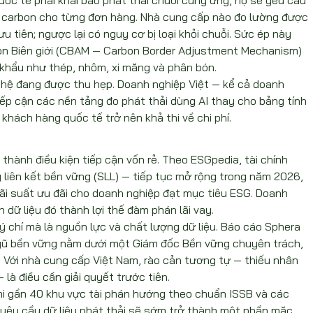
uốc tế phải khai báo phát thải chuỗi cung ứng, họ sẽ yêu cầu 
 carbon cho từng đơn hàng. Nhà cung cấp nào đo lường được 
 tiên; ngược lại có nguy cơ bị loại khỏi chuỗi. Sức ép này 
on Biên giới (CBAM — Carbon Border Adjustment Mechanism) 
 khẩu như thép, nhôm, xi măng và phân bón.
hệ đang được thu hẹp. Doanh nghiệp Việt — kể cả doanh 
ếp cận các nền tảng đo phát thải dùng AI thay cho bảng tính 
khách hàng quốc tế trở nên khả thi về chi phí.
 thành điều kiện tiếp cận vốn rẻ. Theo ESGpedia, tài chính 
 liên kết bền vững (SLL) — tiếp tục mở rộng trong năm 2026, 
lãi suất ưu đãi cho doanh nghiệp đạt mục tiêu ESG. Doanh 
 dữ liệu đó thành lợi thế đàm phán lãi vay.
ý chí mà là nguồn lực và chất lượng dữ liệu. Báo cáo Sphera 
gũ bền vững nằm dưới một Giám đốc Bền vững chuyên trách, 
. Với nhà cung cấp Việt Nam, rào cản tương tự — thiếu nhân 
 là điều cần giải quyết trước tiên.
hi gần 40 khu vực tài phán hướng theo chuẩn ISSB và các 
yêu cầu dữ liệu phát thải sẽ sớm trở thành một phần mặc 