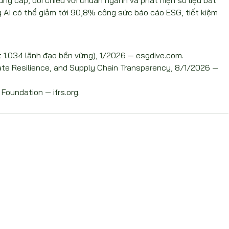
ung cấp, đối chiếu với chuẩn ngành và phát hiện số liệu bất 
 AI có thể giảm tới 90,8% công sức báo cáo ESG, tiết kiệm 
 1.034 lãnh đạo bền vững), 1/2026 — esgdive.com.
ate Resilience, and Supply Chain Transparency, 8/1/2026 — 
 Foundation — ifrs.org.