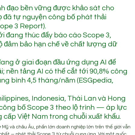
nh đạo bền vững được khảo sát cho 
 đã tự nguyện công bố phát thải 
ope 3 Report).
ới đang thúc đẩy báo cáo Scope 3, 
 đảm bảo hạn chế về chất lượng dữ 
ang ở giai đoạn đầu ứng dụng AI để 
i; nền tảng AI có thể cắt tới 90,8% công 
rung bình 4,5 tháng/năm (ESGpedia, 
ilippines, Indonesia, Thái Lan và Hong 
ông bố Scope 3 theo lộ trình — áp lực 
g cấp Việt Nam trong chuỗi xuất khẩu.
Mỹ và châu Âu, phần lớn doanh nghiệp lớn trên thế giới vẫn 
nhất — phát thải Scope 3 từ chuỗi cung ứng. Với một quốc 