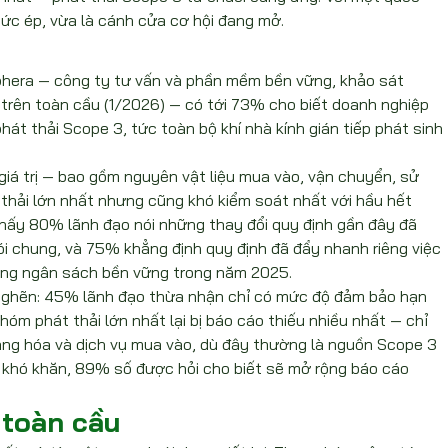
sức ép, vừa là cánh cửa cơ hội đang mở.
era — công ty tư vấn và phần mềm bền vững, khảo sát 
trên toàn cầu (1/2026) — có tới 73% cho biết doanh nghiệp 
át thải Scope 3, tức toàn bộ khí nhà kính gián tiếp phát sinh 
 giá trị — bao gồm nguyên vật liệu mua vào, vận chuyển, sử 
thải lớn nhất nhưng cũng khó kiểm soát nhất với hầu hết 
hấy 80% lãnh đạo nói những thay đổi quy định gần đây đã 
i chung, và 75% khẳng định quy định đã đẩy nhanh riêng việc 
ăng ngân sách bền vững trong năm 2025.
m nghẽn: 45% lãnh đạo thừa nhận chỉ có mức độ đảm bảo hạn 
hóm phát thải lớn nhất lại bị báo cáo thiếu nhiều nhất — chỉ 
g hóa và dịch vụ mua vào, dù đây thường là nguồn Scope 3 
 khó khăn, 89% số được hỏi cho biết sẽ mở rộng báo cáo 
 toàn cầu