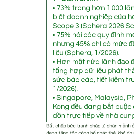
• 73% trong hơn 1.000 lã
biết doanh nghiệp của họ
Scope 3 (Sphera 2026 Sc
• 75% nói các quy định m
nhưng 45% chỉ có mức độ
liệu (Sphera, 1/2026).
• Hơn một nửa lãnh đạo đ
tổng hợp dữ liệu phát thả
sức báo cáo, tiết kiệm t
1/2026).
• Singapore, Malaysia, Ph
Kong đều đang bắt buộc c
dồn trực tiếp về nhà cun
Bất chấp bức tranh pháp lý phân mảnh ở 
đang tăng tốc công bố phát thải khó đo 