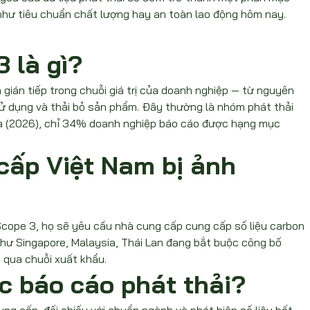
như tiêu chuẩn chất lượng hay an toàn lao động hôm nay.
 là gì?
h gián tiếp trong chuỗi giá trị của doanh nghiệp — từ nguyên 
sử dụng và thải bỏ sản phẩm. Đây thường là nhóm phát thải 
ra (2026), chỉ 34% doanh nghiệp báo cáo được hạng mục 
cấp Việt Nam bị ảnh 
Scope 3, họ sẽ yêu cầu nhà cung cấp cung cấp số liệu carbon 
ư Singapore, Malaysia, Thái Lan đang bắt buộc công bố 
m qua chuỗi xuất khẩu.
ệc báo cáo phát thải?