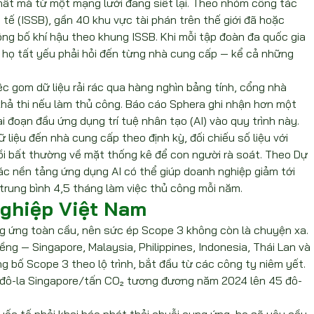
ất mà từ một mạng lưới đang siết lại. Theo nhóm công tác 
 (ISSB), gần 40 khu vực tài phán trên thế giới đã hoặc 
g bố khí hậu theo khung ISSB. Khi mỗi tập đoàn đa quốc gia 
, họ tất yếu phải hỏi đến từng nhà cung cấp — kể cả những 
c gom dữ liệu rải rác qua hàng nghìn bảng tính, cổng nhà 
hả thi nếu làm thủ công. Báo cáo Sphera ghi nhận hơn một 
 đoạn đầu ứng dụng trí tuệ nhân tạo (AI) vào quy trình này. 
 liệu đến nhà cung cấp theo định kỳ, đối chiếu số liệu với 
 bất thường về mặt thống kê để con người rà soát. Theo Dự 
c nền tảng ứng dụng AI có thể giúp doanh nghiệp giảm tới 
trung bình 4,5 tháng làm việc thủ công mỗi năm.
nghiệp Việt Nam
ng ứng toàn cầu, nên sức ép Scope 3 không còn là chuyện xa. 
ềng — Singapore, Malaysia, Philippines, Indonesia, Thái Lan và 
g bố Scope 3 theo lộ trình, bắt đầu từ các công ty niêm yết. 
 đô-la Singapore/tấn CO₂ tương đương năm 2024 lên 45 đô-