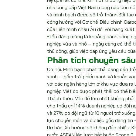
Hệ quả rất cụ thể: khi một thương hiệu q
nhà cung cấp Việt Nam cung cấp con số
và minh bạch được sẽ trở thành đối tác ưu
cộng hưởng với Cơ chế Điều chỉnh Carb
của Liên minh châu Âu đối với hàng xuất
Điều đáng mừng là khoảng cách công ng
nghiệp vừa và nhỏ — ngày càng có thể ti
thủ công, giúp việc đáp ứng yêu cầu của 
Phân tích chuyên sâu
Cơ hội. Minh bạch phát thải đang dần trở
xanh — gồm trái phiếu xanh và khoản vay
với các ngân hàng lớn ở khu vực đưa ra 
nghiệp Việt đo được phát thải có thể biến
Thách thức. Vấn đề lớn nhất không phải 
cho thấy chỉ 14% doanh nghiệp có đội n
và 27% có đội ngũ từ 10 người trở xuống
lực chuyên môn và dữ liệu gốc đáng tin —
Dự báo. Xu hướng sẽ không đảo chiều. K
nước ASEAN lần lượt bắt buộc Scope 3, 