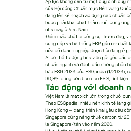
Áp lực không đến từ một quy định duy nh
của Hội đồng Chuẩn mực Bền vững Quốc tế
đang lên kế hoạch áp dụng các chuẩn côn
buộc phải khai phát thải chuỗi cung ứng
nhà máy ở Việt Nam.
Điểm mấu chốt là công cụ. Trước đây, việ
cung cấp và hệ thống ERP gần như bất k
nửa số doanh nghiệp được hỏi đang ở giai
AI có thể tự động hóa việc gửi yêu cầu dữ
chuẩn ngành và đánh dấu những phản hồi
báo ESG 2026 của ESGpedia (1/2026), cá
90,8% công sức báo cáo ESG, tiết kiệm 
Tác động với doanh 
Việt Nam là mắt xích lớn trong chuỗi cu
Theo ESGpedia, nhiều nền kinh tế láng gi
Hong Kong — đang triển khai yêu cầu côn
Singapore cũng nâng thuế carbon từ 25
la Singapore/tấn vào năm 2026.