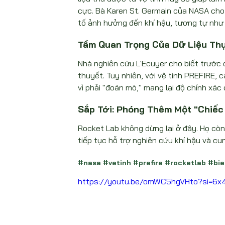
cực. Bà Karen St. Germain của NASA cho b
tố ảnh hưởng đến khí hậu, tương tự như v
Tầm Quan Trọng Của Dữ Liệu Th
Nhà nghiên cứu L'Ecuyer cho biết trước đ
thuyết. Tuy nhiên, với vệ tinh PREFIRE, 
vì phải "đoán mò," mang lại độ chính xác
Sắp Tới: Phóng Thêm Một "Chiếc
Rocket Lab không dừng lại ở đây. Họ còn
tiếp tục hỗ trợ nghiên cứu khí hậu và cu
#nasa
#vetinh
#prefire
#rocketlab
#bie
https://youtu.be/omWC5hgVHto?si=6