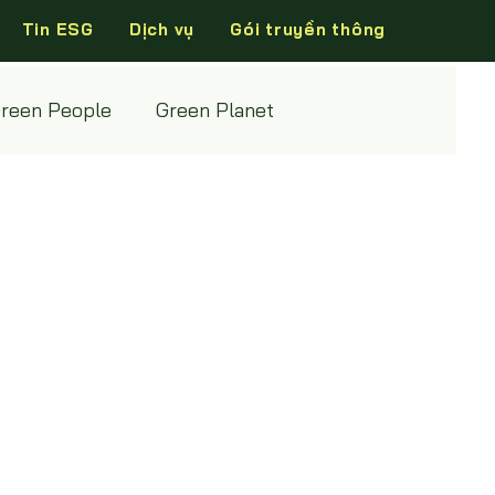
Tin ESG
Dịch vụ
Gói truyền thông
reen People
Green Planet