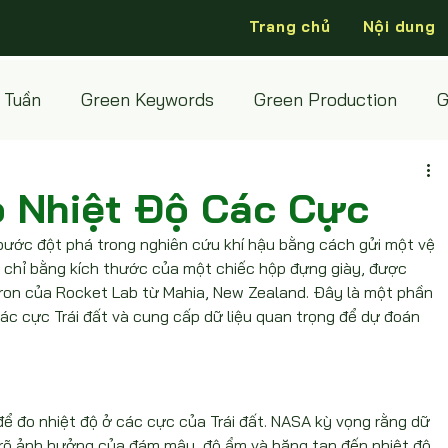
Trang chủ
Nội dung
 Tuần
Green Keywords
Green Production
G
o Nhiệt Độ Các Cực
ước đột phá trong nghiên cứu khí hậu bằng cách gửi một vệ 
y, chỉ bằng kích thước của một chiếc hộp đựng giày, được 
tron của Rocket Lab từ Mahia, New Zealand. Đây là một phần 
c cực Trái đất và cung cấp dữ liệu quan trọng để dự đoán 
để đo nhiệt độ ở các cực của Trái đất. NASA kỳ vọng rằng dữ 
m rõ ảnh hưởng của đám mây, độ ẩm và băng tan đến nhiệt độ 