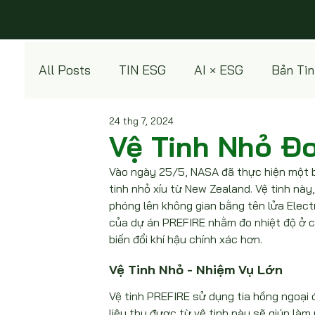
All Posts
TIN ESG
AI × ESG
Bản Tin
24 thg 7, 2024
Green Products
Vệ Tinh Nhỏ Đ
Vào ngày 25/5, NASA đã thực hiện một b
tinh nhỏ xíu từ New Zealand. Vệ tinh nà
phóng lên không gian bằng tên lửa Elec
của dự án PREFIRE nhằm đo nhiệt độ ở cá
biến đổi khí hậu chính xác hơn.
Vệ Tinh Nhỏ - Nhiệm Vụ Lớn
Vệ tinh PREFIRE sử dụng tia hồng ngoại 
liệu thu được từ vệ tinh này sẽ giúp là