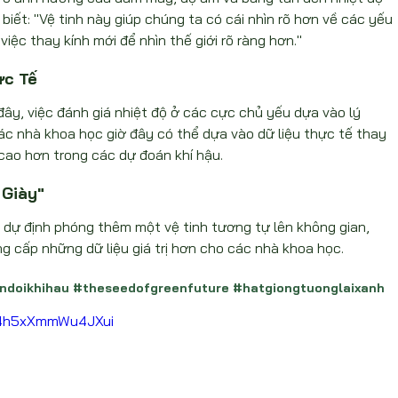
iết: "Vệ tinh này giúp chúng ta có cái nhìn rõ hơn về các yếu 
iệc thay kính mới để nhìn thế giới rõ ràng hơn."
ực Tế
ây, việc đánh giá nhiệt độ ở các cực chủ yếu dựa vào lý 
các nhà khoa học giờ đây có thể dựa vào dữ liệu thực tế thay 
 cao hơn trong các dự đoán khí hậu.
 Giày"
 dự định phóng thêm một vệ tinh tương tự lên không gian, 
ng cấp những dữ liệu giá trị hơn cho các nhà khoa học.
ndoikhihau
#theseedofgreenfuture
#hatgiongtuonglaixanh
x4h5xXmmWu4JXui