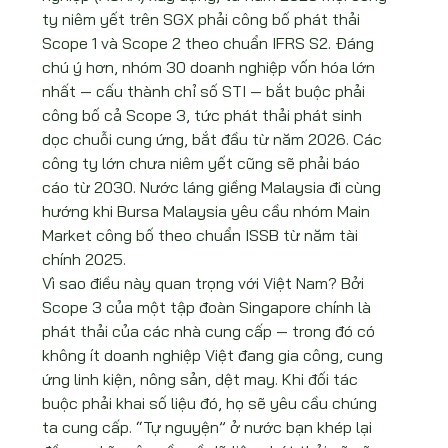
ty niêm yết trên SGX phải công bố phát thải 
Scope 1 và Scope 2 theo chuẩn IFRS S2. Đáng 
chú ý hơn, nhóm 30 doanh nghiệp vốn hóa lớn 
nhất — cấu thành chỉ số STI — bắt buộc phải 
công bố cả Scope 3, tức phát thải phát sinh 
dọc chuỗi cung ứng, bắt đầu từ năm 2026. Các 
công ty lớn chưa niêm yết cũng sẽ phải báo 
cáo từ 2030. Nước láng giềng Malaysia đi cùng 
hướng khi Bursa Malaysia yêu cầu nhóm Main 
Market công bố theo chuẩn ISSB từ năm tài 
chính 2025.
Vì sao điều này quan trọng với Việt Nam? Bởi 
Scope 3 của một tập đoàn Singapore chính là 
phát thải của các nhà cung cấp — trong đó có 
không ít doanh nghiệp Việt đang gia công, cung 
ứng linh kiện, nông sản, dệt may. Khi đối tác 
buộc phải khai số liệu đó, họ sẽ yêu cầu chúng 
ta cung cấp. “Tự nguyện” ở nước bạn khép lại 