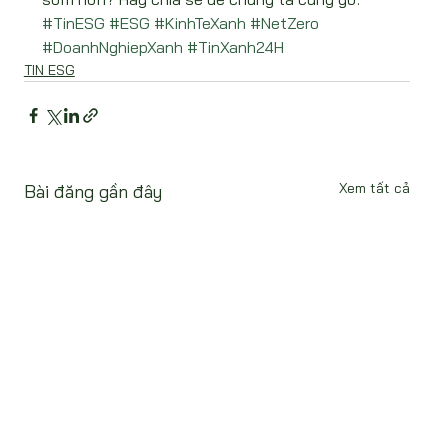
#TinESG
#ESG
#KinhTeXanh
#NetZero
#DoanhNghiepXanh
#TinXanh24H
TIN ESG
Xem tất cả
Bài đăng gần đây