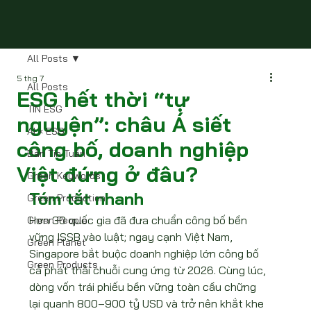
All Posts
5 thg 7
All Posts
ESG hết thời “tự
TIN ESG
nguyện”: châu Á siết
AI × ESG
công bố, doanh nghiệp
Bản Tin Tuần
Việt đứng ở đâu?
Green Keywords
Tóm tắt nhanh
Green Production
Hơn 30 quốc gia đã đưa chuẩn công bố bền 
Green People
vững ISSB vào luật; ngay cạnh Việt Nam, 
Green Planet
Singapore bắt buộc doanh nghiệp lớn công bố 
Green Products
cả phát thải chuỗi cung ứng từ 2026. Cùng lúc, 
dòng vốn trái phiếu bền vững toàn cầu chững 
lại quanh 800–900 tỷ USD và trở nên khắt khe 