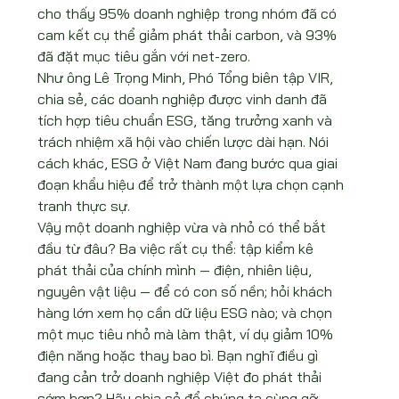
cho thấy 95% doanh nghiệp trong nhóm đã có 
cam kết cụ thể giảm phát thải carbon, và 93% 
đã đặt mục tiêu gắn với net-zero.
Như ông Lê Trọng Minh, Phó Tổng biên tập VIR, 
chia sẻ, các doanh nghiệp được vinh danh đã 
tích hợp tiêu chuẩn ESG, tăng trưởng xanh và 
trách nhiệm xã hội vào chiến lược dài hạn. Nói 
cách khác, ESG ở Việt Nam đang bước qua giai 
đoạn khẩu hiệu để trở thành một lựa chọn cạnh 
tranh thực sự.
Vậy một doanh nghiệp vừa và nhỏ có thể bắt 
đầu từ đâu? Ba việc rất cụ thể: tập kiểm kê 
phát thải của chính mình — điện, nhiên liệu, 
nguyên vật liệu — để có con số nền; hỏi khách 
hàng lớn xem họ cần dữ liệu ESG nào; và chọn 
một mục tiêu nhỏ mà làm thật, ví dụ giảm 10% 
điện năng hoặc thay bao bì. Bạn nghĩ điều gì 
đang cản trở doanh nghiệp Việt đo phát thải 
sớm hơn? Hãy chia sẻ để chúng ta cùng gỡ.