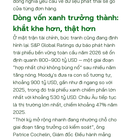
đồng nghĩa yêu cầu về dữ liệu phát thải sẽ gõ 
cửa từng đơn hàng.
Dòng vốn xanh trưởng thành: 
khắt khe hơn, thật hơn
Ở mặt trận tài chính, bức tranh cũng đang định 
hình lại. S&P Global Ratings dự báo phát hành 
trái phiếu bền vững toàn cầu năm 2026 sẽ ổn 
định quanh 800–900 tỷ USD — một giai đoạn 
“hợp nhất chứ không bùng nổ” sau nhiều năm 
tăng nóng. Moody's đưa ra con số tương tự, 
khoảng 900 tỷ USD, gần như đi ngang so với 
2025, trong đó trái phiếu xanh chiếm phần lớn 
nhất với khoảng 530 tỷ USD. Châu Âu tiếp tục 
là thị trường lớn nhất, chiếm khoảng 47% năm 
2025.
“Thời kỳ mở rộng nhanh đang nhường chỗ cho 
giai đoạn tăng trưởng có kiểm soát”, ông 
Patrice Cochelin, Giám đốc Điều hành mảng 