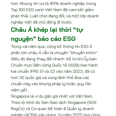
hơn. Nhưng tin vui là 95% doanh nghiệp trong 
Top 100 ESG xanh Việt Nam đã cam kết giảm 
phát thải. Luật chơi đang đổi, và một lớp doanh 
nghiệp Việt đã chủ động đi trước.
Châu Á khép lại thời “tự 
nguyện” báo cáo ESG
Trong vài năm qua, công bố thông tin ESG ở 
phần lớn châu Á vẫn là chuyện “khuyến khích”. 
Điều đó đang thay đổi nhanh. Kể từ khi Ủy ban 
Chuẩn mực Bền vững Quốc tế (ISSB) ban hành 
hai chuẩn IFRS S1 và S2 vào năm 2023, đã có 
hơn 30 quốc gia và vùng lãnh thổ đưa các 
chuẩn này vào khung pháp lý hoặc quy tắc 
niêm yết.
Singapore là ví dụ gần gũi nhất với Việt Nam. 
Theo lộ trình do Sàn Giao dịch Singapore (SGX 
RegCo) và Cơ quan Kế toán & Quản lý doanh 
nghiệp (ACRA) xây dựng, từ năm 2025 mọi công 