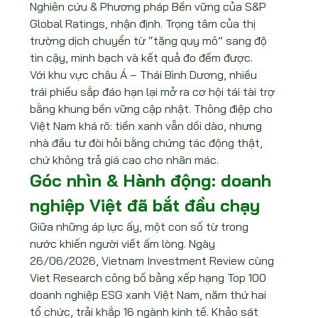
Nghiên cứu & Phương pháp Bền vững của S&P 
Global Ratings, nhận định. Trọng tâm của thị 
trường dịch chuyển từ “tăng quy mô” sang độ 
tin cậy, minh bạch và kết quả đo đếm được.
Với khu vực châu Á – Thái Bình Dương, nhiều 
trái phiếu sắp đáo hạn lại mở ra cơ hội tái tài trợ 
bằng khung bền vững cập nhật. Thông điệp cho 
Việt Nam khá rõ: tiền xanh vẫn dồi dào, nhưng 
nhà đầu tư đòi hỏi bằng chứng tác động thật, 
chứ không trả giá cao cho nhãn mác.
Góc nhìn & Hành động: doanh 
nghiệp Việt đã bắt đầu chạy
Giữa những áp lực ấy, một con số từ trong 
nước khiến người viết ấm lòng. Ngày 
26/06/2026, Vietnam Investment Review cùng 
Viet Research công bố bảng xếp hạng Top 100 
doanh nghiệp ESG xanh Việt Nam, năm thứ hai 
tổ chức, trải khắp 16 ngành kinh tế. Khảo sát 