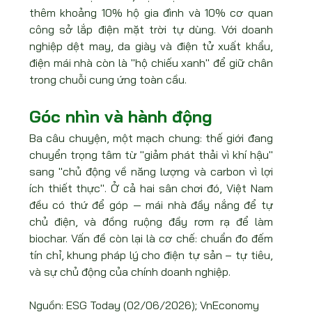
thêm khoảng 10% hộ gia đình và 10% cơ quan 
công sở lắp điện mặt trời tự dùng. Với doanh 
nghiệp dệt may, da giày và điện tử xuất khẩu, 
điện mái nhà còn là "hộ chiếu xanh" để giữ chân 
trong chuỗi cung ứng toàn cầu.
Góc nhìn và hành động
Ba câu chuyện, một mạch chung: thế giới đang 
chuyển trọng tâm từ "giảm phát thải vì khí hậu" 
sang "chủ động về năng lượng và carbon vì lợi 
ích thiết thực". Ở cả hai sân chơi đó, Việt Nam 
đều có thứ để góp — mái nhà đầy nắng để tự 
chủ điện, và đồng ruộng đầy rơm rạ để làm 
biochar. Vấn đề còn lại là cơ chế: chuẩn đo đếm 
tín chỉ, khung pháp lý cho điện tự sản – tự tiêu, 
và sự chủ động của chính doanh nghiệp.
Nguồn: ESG Today (02/06/2026); VnEconomy 