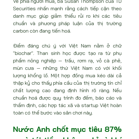
Về phía người mua, bà Susan Thompson của TD 
Securities nhấn mạnh rằng cách tiếp cận theo 
danh mục giúp giảm thiểu rủi ro khi các tiêu 
chuẩn và phương pháp luận của thị trường 
carbon còn đang tiến hoá.
Điểm đáng chú ý với Việt Nam nằm ở chữ 
"biochar". Than sinh học được tạo ra từ phụ 
phẩm nông nghiệp — trấu, rơm rạ, vỏ cà phê, 
mùn cưa — những thứ Việt Nam có với khối 
lượng khổng lồ. Một hợp đồng mua kéo dài cả 
thập kỷ cho thấy phía cầu của thị trường tín chỉ 
chất lượng cao đang định hình rõ ràng. Nếu 
chuẩn hoá được quy trình đo đếm, báo cáo và 
thẩm định, các hợp tác xã và startup Việt hoàn 
toàn có thể bước vào sân chơi này.
Nước Anh chốt mục tiêu 87% 