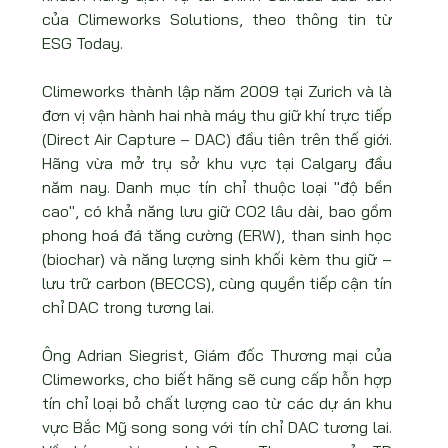
của Climeworks Solutions, theo thông tin từ 
ESG Today.
Climeworks thành lập năm 2009 tại Zurich và là 
đơn vị vận hành hai nhà máy thu giữ khí trực tiếp 
(Direct Air Capture – DAC) đầu tiên trên thế giới. 
Hãng vừa mở trụ sở khu vực tại Calgary đầu 
năm nay. Danh mục tín chỉ thuộc loại "độ bền 
cao", có khả năng lưu giữ CO2 lâu dài, bao gồm 
phong hoá đá tăng cường (ERW), than sinh học 
(biochar) và năng lượng sinh khối kèm thu giữ – 
lưu trữ carbon (BECCS), cùng quyền tiếp cận tín 
chỉ DAC trong tương lai.
Ông Adrian Siegrist, Giám đốc Thương mại của 
Climeworks, cho biết hãng sẽ cung cấp hỗn hợp 
tín chỉ loại bỏ chất lượng cao từ các dự án khu 
vực Bắc Mỹ song song với tín chỉ DAC tương lai. 