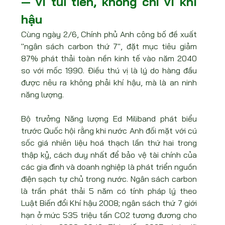
— vì túi tiền, không chỉ vì khí 
hậu
Cùng ngày 2/6, Chính phủ Anh công bố đề xuất 
"ngân sách carbon thứ 7", đặt mục tiêu giảm 
87% phát thải toàn nền kinh tế vào năm 2040 
so với mốc 1990. Điều thú vị là lý do hàng đầu 
được nêu ra không phải khí hậu, mà là an ninh 
năng lượng.
Bộ trưởng Năng lượng Ed Miliband phát biểu 
trước Quốc hội rằng khi nước Anh đối mặt với cú 
sốc giá nhiên liệu hoá thạch lần thứ hai trong 
thập kỷ, cách duy nhất để bảo vệ tài chính của 
các gia đình và doanh nghiệp là phát triển nguồn 
điện sạch tự chủ trong nước. Ngân sách carbon 
là trần phát thải 5 năm có tính pháp lý theo 
Luật Biến đổi Khí hậu 2008; ngân sách thứ 7 giới 
hạn ở mức 535 triệu tấn CO2 tương đương cho 