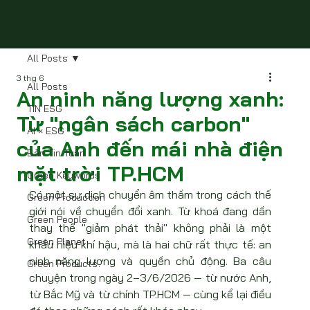
All Posts
3 thg 6
All Posts
An ninh năng lượng xanh:
TIN ESG
Từ "ngân sách carbon"
AI × ESG
của Anh đến mái nhà điện
Bản Tin Tuần
mặt trời TP.HCM
Green Keywords
Có một sự dịch chuyển âm thầm trong cách thế 
Green Production
giới nói về chuyển đổi xanh. Từ khoá đang dần 
Green People
thay thế "giảm phát thải" không phải là một 
Green Planet
khẩu hiệu khí hậu, mà là hai chữ rất thực tế: an 
ninh năng lượng và quyền chủ động. Ba câu 
Green Products
chuyện trong ngày 2–3/6/2026 — từ nước Anh, 
từ Bắc Mỹ và từ chính TP.HCM — cùng kể lại điều 