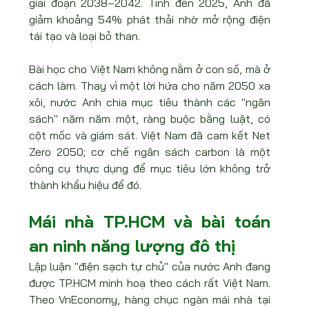
giai đoạn 2038–2042. Tính đến 2025, Anh đã 
giảm khoảng 54% phát thải nhờ mở rộng điện 
tái tạo và loại bỏ than.
Bài học cho Việt Nam không nằm ở con số, mà ở 
cách làm. Thay vì một lời hứa cho năm 2050 xa 
xôi, nước Anh chia mục tiêu thành các "ngân 
sách" năm năm một, ràng buộc bằng luật, có 
cột mốc và giám sát. Việt Nam đã cam kết Net 
Zero 2050; cơ chế ngân sách carbon là một 
công cụ thực dụng để mục tiêu lớn không trở 
thành khẩu hiệu để đó.
Mái nhà TP.HCM và bài toán 
an ninh năng lượng đô thị
Lập luận "điện sạch tự chủ" của nước Anh đang 
được TP.HCM minh hoạ theo cách rất Việt Nam. 
Theo VnEconomy, hàng chục ngàn mái nhà tại 