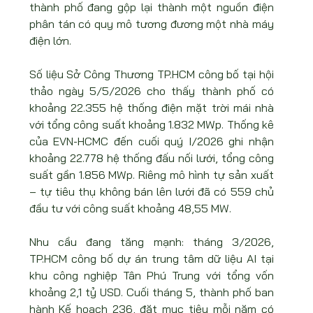
thành phố đang gộp lại thành một nguồn điện 
phân tán có quy mô tương đương một nhà máy 
điện lớn.
Số liệu Sở Công Thương TP.HCM công bố tại hội 
thảo ngày 5/5/2026 cho thấy thành phố có 
khoảng 22.355 hệ thống điện mặt trời mái nhà 
với tổng công suất khoảng 1.832 MWp. Thống kê 
của EVN-HCMC đến cuối quý I/2026 ghi nhận 
khoảng 22.778 hệ thống đấu nối lưới, tổng công 
suất gần 1.856 MWp. Riêng mô hình tự sản xuất 
– tự tiêu thụ không bán lên lưới đã có 559 chủ 
đầu tư với công suất khoảng 48,55 MW.
Nhu cầu đang tăng mạnh: tháng 3/2026, 
TP.HCM công bố dự án trung tâm dữ liệu AI tại 
khu công nghiệp Tân Phú Trung với tổng vốn 
khoảng 2,1 tỷ USD. Cuối tháng 5, thành phố ban 
hành Kế hoạch 236, đặt mục tiêu mỗi năm có 